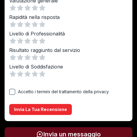
Valutazione generale
Vuoto
1 Stella
2 Stelle
3 Stelle
4 Stelle
5 Stelle
Rapidità nella risposta
Vuoto
1 Stella
2 Stelle
3 Stelle
4 Stelle
5 Stelle
Livello di Professionalità
Vuoto
1 Stella
2 Stelle
3 Stelle
4 Stelle
5 Stelle
Risultato raggiunto dal servizio
Vuoto
1 Stella
2 Stelle
3 Stelle
4 Stelle
5 Stelle
Livello di Soddisfazione
Vuoto
1 Stella
2 Stelle
3 Stelle
4 Stelle
5 Stelle
Accetto i termini del trattamento della privacy
Invia La Tua Recensione
Invia un messaggio