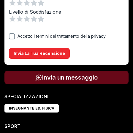
Vuoto
1 Stella
2 Stelle
3 Stelle
4 Stelle
5 Stelle
Livello di Soddisfazione
Vuoto
1 Stella
2 Stelle
3 Stelle
4 Stelle
5 Stelle
Accetto i termini del trattamento della privacy
Invia La Tua Recensione
Invia un messaggio
SPECIALIZZAZIONI
INSEGNANTE ED. FISICA
SPORT