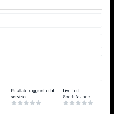
Risultato raggiunto dal
Livello di
servizio
Soddisfazione
Vuoto
Vuoto
Vuoto
le
elle
Stelle
1 Stella
2 Stelle
3 Stelle
4 Stelle
5 Stelle
1 Stella
2 Stelle
3 Stelle
4 Stelle
5 Stelle