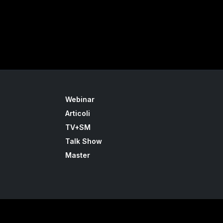
Webinar
Articoli
TV+SM
Talk Show
Master