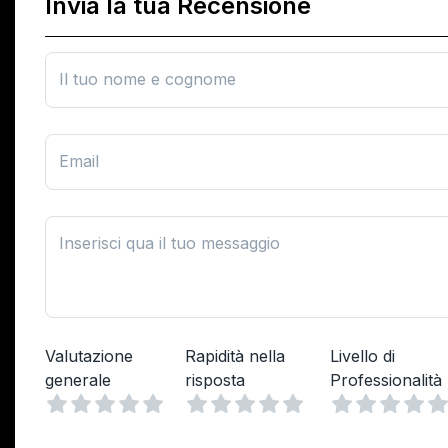
Invia la tua Recensione
Il tuo nome e cognome
Email
Inserisci qua il tuo messaggio
Valutazione
Rapidità nella
Livello di
generale
risposta
Professionalità
Vuoto
Vuoto
1 Stella
2 Stelle
3 Stelle
4 Stelle
5 Stelle
1 Stella
2 Stelle
3 Stelle
4 Stelle
5 Stelle
1 Stella
2 Stelle
3 Stel
4 St
5 