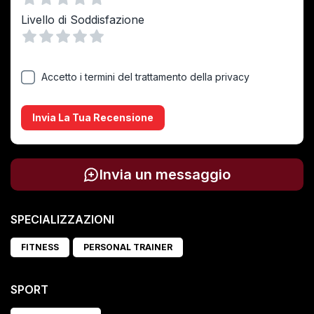
Vuoto
1 Stella
2 Stelle
3 Stelle
4 Stelle
5 Stelle
Livello di Soddisfazione
Vuoto
1 Stella
2 Stelle
3 Stelle
4 Stelle
5 Stelle
Accetto i termini del trattamento della privacy
Invia La Tua Recensione
Invia un messaggio
SPECIALIZZAZIONI
FITNESS
PERSONAL TRAINER
SPORT