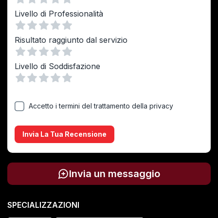
Vuoto
1 Stella
2 Stelle
3 Stelle
4 Stelle
5 Stelle
Livello di Professionalità
Vuoto
1 Stella
2 Stelle
3 Stelle
4 Stelle
5 Stelle
Risultato raggiunto dal servizio
Vuoto
1 Stella
2 Stelle
3 Stelle
4 Stelle
5 Stelle
Livello di Soddisfazione
Vuoto
1 Stella
2 Stelle
3 Stelle
4 Stelle
5 Stelle
Accetto i termini del trattamento della privacy
Invia La Tua Recensione
Invia un messaggio
SPECIALIZZAZIONI