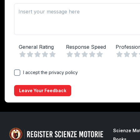
Insert your message here
General Rating
Response Speed
Professio
Vuoto
Vuoto
1 Stella
2 Stelle
3 Stelle
4 Stelle
5 Stelle
1 Stella
2 Stelle
3 Stelle
4 Stelle
5 Stelle
1 Stell
2 Ste
3 
I accept the privacy policy
Leave Your Feedback
Scienze Mo
Books