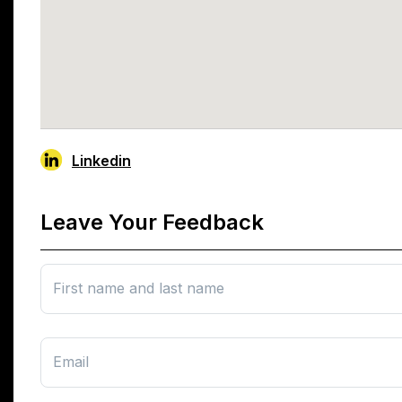
Linkedin
Leave Your Feedback
First name and last name
Email