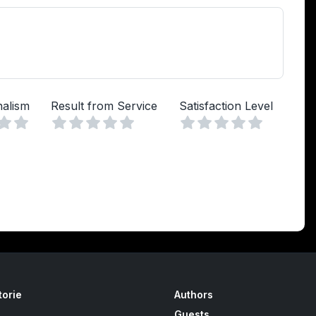
nalism
Result from Service
Satisfaction Level
Vuoto
Vuoto
Vuoto
a
lle
Stelle
4 Stelle
5 Stelle
1 Stella
2 Stelle
3 Stelle
4 Stelle
5 Stelle
1 Stella
2 Stelle
3 Stelle
4 Stelle
5 Stelle
torie
Authors
Guests